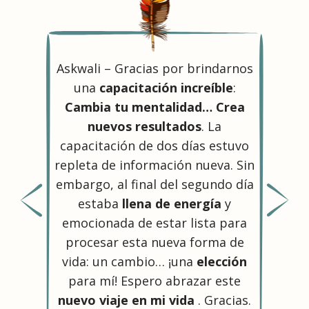
Askwali – Gracias por brindarnos
Graci
una
capacitación increíble
:
en est
Cambia tu mentalidad… Crea
apr
nuevos resultados
. La
cosas
capacitación de dos días estuvo
vist
repleta de información nueva. Sin
com
embargo, al final del segundo día
sol
estaba
llena de energía
y
respi
emocionada de estar lista para
e
procesar esta nueva forma de
vida: un cambio… ¡una
elección
Saman
para mí! Espero abrazar este
nuevo viaje en mi vida
. Gracias.