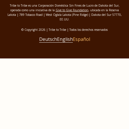
Tribe to Tribe es una Corporación Doméstica Sin Fines de Lucro de Dakota del Sur,
operada como una iniciativa de la
Give to Give Foundation
, ubicada en la Reserva
Lakota | 789 Tobacco Road | West Oglala Lakota (Pine Ridge) | Dakota del Sur 57770,
EE.UU.
© Copyright 2026 | Tribe to Tribe | Todos los derechos reservados
Deutsch
English
Español