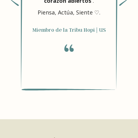
corazón abiertos
.
emoc
Piensa, Actúa, Siente ♡.
el e
Rec
Miembro de la Tribu Hopi | US
tall
Rob