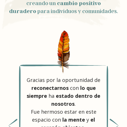
creando un
cambio positivo
duradero
para individuos y comunidades.
Gracias por la oportunidad de
Antes 
reconectarnos
con
lo que
ago
siempre
ha
estado
dentro de
neg
nosotros
.
pe
Fue hermoso estar en este
pro
espacio con
la mente
y
el
emoci